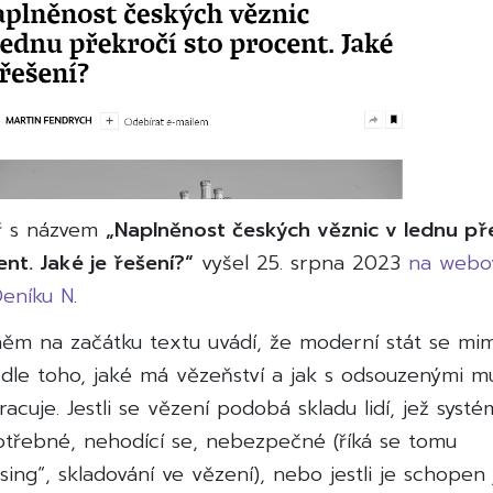
ř s názvem
„Naplněnost českých věznic v lednu př
nt. Jaké je řešení?“
vyšel 25. srpna 2023
na webo
Deníku N
.
něm na začátku textu uvádí, že moderní stát se mim
dle toho, jaké má vězeňství a jak s odsouzenými mu
acuje. Jestli se vězení podobá skladu lidí, jež syst
otřebné, nehodící se, nebezpečné (říká se tomu
ing“, skladování ve vězení), nebo jestli je schopen 