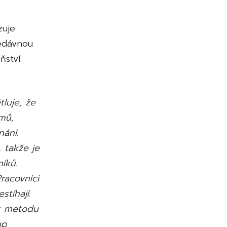
zuje
nedávnou
ství.
luje, že
mů,
nání.
 takže je
íků.
racovníci
stíhají.
st metodu
up