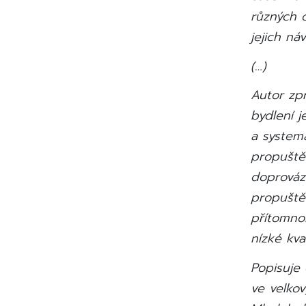
různých o
jejich ná
(…)
Autor zprá
bydlení j
a system
propuštěn
doprováze
propuštěn
přítomnos
nízké kva
Popisuje 
ve velko