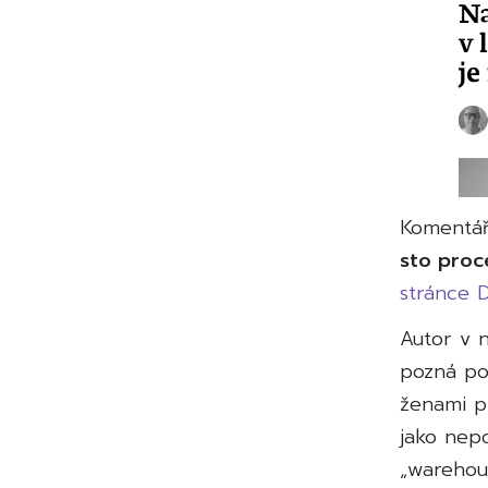
Komentá
sto proce
stránce 
Autor v 
pozná po
ženami pr
jako nep
„warehous