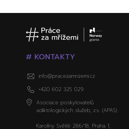
# KONTAKTY
info@pracezamrizemi.cz
+420 602 325 029
Asociace poskytovatelů
adiktologických služeb, z.s. (APAS)
Karolíny Světlé 286/18, Praha 1,