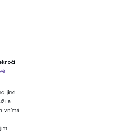
ekročí
vé
o jiné
ži a
ém vnímá
jim