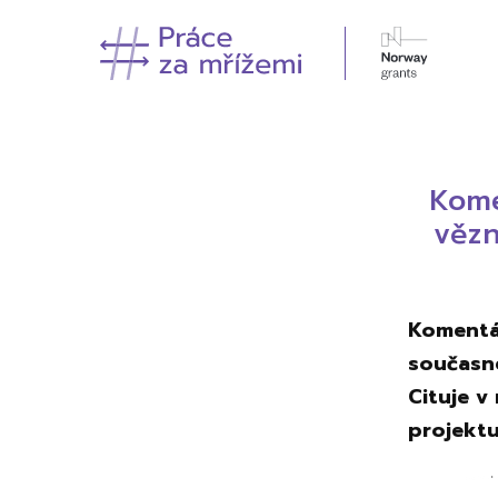
Kome
vězn
Komentá
současné
Cituje v
projektu