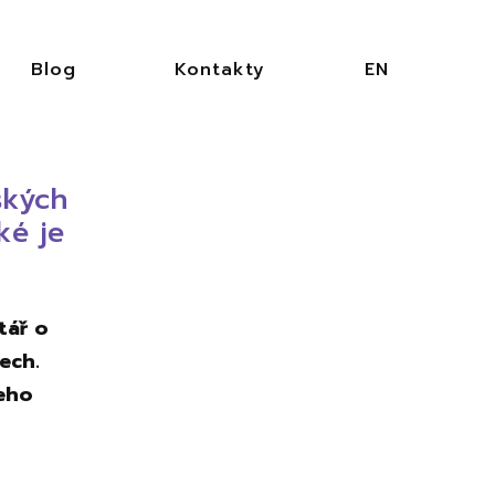
Blog
Kontakty
EN
ských
ké je
tář o
ech.
šeho