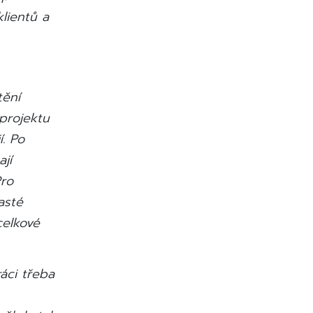
lientů a
tění
 projektu
. Po
jí
Pro
asté
celkové
áci třeba