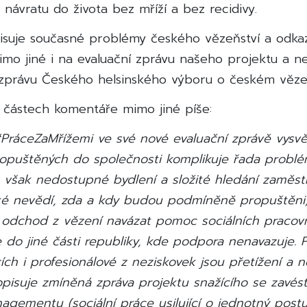
návratu do života bez mříží a bez recidivy.
isuje současné problémy českého vězeňství a odka
imo jiné i na evaluační zprávu našeho projektu a 
zprávu Českého helsinského výboru o českém vězeň
h částech komentáře mimo jiné píše:
PráceZaMřížemi ve své nové evaluační zprávě vysvět
ropuštěných do společnosti komplikuje řada problé
e však nedostupné bydlení a složité hledání zaměst
ké nevědí, zda a kdy budou podmíněně propuštěni,
 odchod z vězení navázat pomoc sociálních pracovn
e do jiné části republiky, kde podpora nenavazuje. P
ích i profesionálové z neziskovek jsou přetížení a ne
opisuje zmíněná zpráva projektu snažícího se zavé
agementu (sociální práce usilující o jednotný post