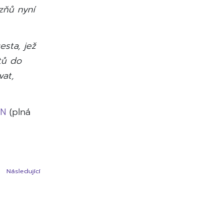
zňů nyní
esta, jež
tů do
vat,
 N
(plná
Previous
Následující
Post