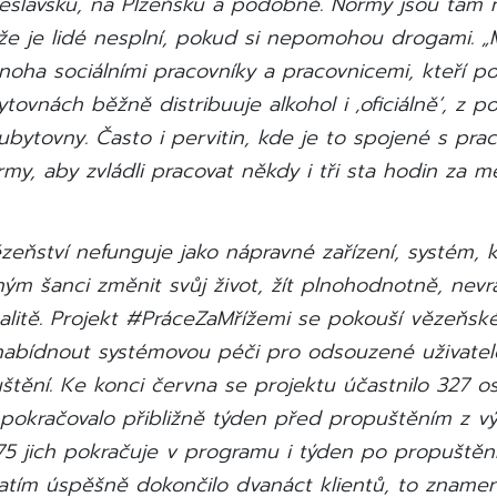
eslavsku, na Plzeňsku a podobně. Normy jsou tam 
 že je lidé nesplní, pokud si nepomohou drogami. „M
oha sociálními pracovníky a pracovnicemi, kteří pop
tovnách běžně distribuuje alkohol i ‚oficiálně‘, z po
bytovny. Často i pervitin, kde je to spojené s prac
ormy, aby zvládli pracovat někdy i tři sta hodin za mě
eňství nefunguje jako nápravné zařízení, systém, 
ým šanci změnit svůj život, žít plnohodnotně, nevr
nalitě. Projekt #PráceZaMřížemi se pokouší vězeňsk
 nabídnout systémovou péči pro odsouzené uživatel
tění. Ke konci června se projektu účastnilo 327 o
 pokračovalo přibližně týden před propuštěním z v
75 jich pokračuje v programu i týden po propuštění
zatím úspěšně dokončilo dvanáct klientů, to znamen