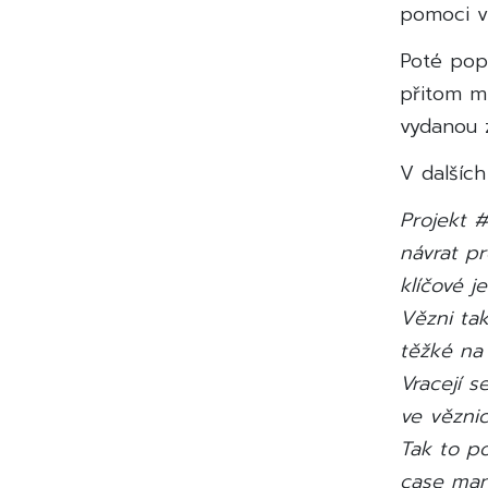
pomoci v 
Poté pop
přitom m
vydanou 
V dalšíc
Projekt #
návrat p
klíčové j
Vězni ta
těžké na
Vracejí s
ve věznic
Tak to p
case man