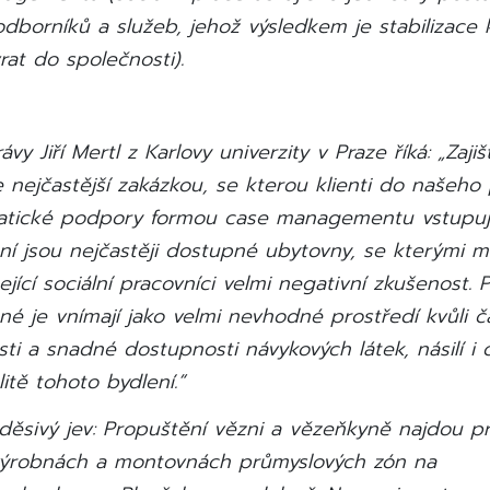
dborníků a služeb, jehož výsledkem je stabilizace k
vrat do společnosti).
vy Jiří Mertl z Karlovy univerzity v Praze říká: „Zajiš
e nejčastější zakázkou, se kterou klienti do našeho
atické podpory formou case managementu vstupují
í jsou nejčastěji dostupné ubytovny, se kterými ma
jící sociální pracovníci velmi negativní zkušenost. 
é je vnímají jako velmi nevhodné prostředí kvůli č
ti a snadné dostupnosti návykových látek, násilí i 
litě tohoto bydlení.“
děsivý jev: Propuštění vězni a vězeňkyně najdou pr
výrobnách a montovnách průmyslových zón na