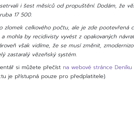
setrvali i šest měsíců od propuštění. Dodám, že vě
uba 17 500.
o zlomek celkového počtu, ale je zde pootevřená c
 a mohla by recidivisty vyvést z opakovaných návra
ároveň však vidíme, že se musí změnit, zmodernizo
celý zastaralý vězeňský systém.
entář si můžete přečíst
na webové stránce Deníku
tu je přístupná pouze pro předplatitele).
ace
Next
Post
ěvek