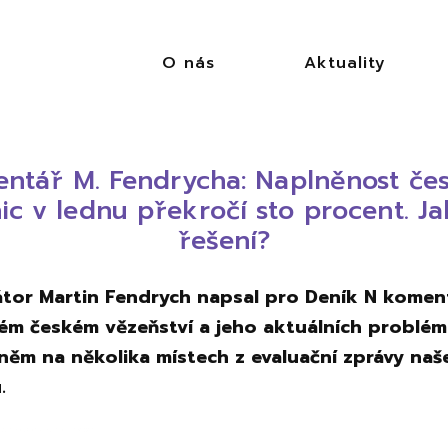
O nás
Aktuality
ntář M. Fendrycha: Naplněnost če
ic v lednu překročí sto procent. Ja
řešení?
tor Martin Fendrych napsal pro Deník N komen
m českém vězeňství a jeho aktuálních problém
 něm na několika místech z evaluační zprávy na
.