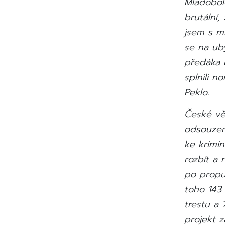
Mladobol
brutální,
jsem s mn
se na uby
předáka u
splnili n
Peklo.
České věz
odsouzen
ke krimi
rozbít a
po propuš
toho 143
trestu a 
projekt 