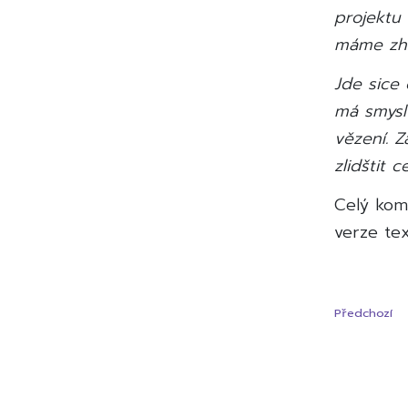
projektu 
máme zhr
Jde sice 
má smysl
vězení. Z
zlidštit 
Celý kom
verze tex
Navig
Předchozí
pro
přísp