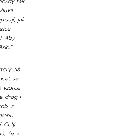
někdy tak
luvil
isují, jak
zice
í. Aby
síc.“
který dá
acet se
é vzorce
e drog i
sob, z
ýkonu
. Celý
á, že v